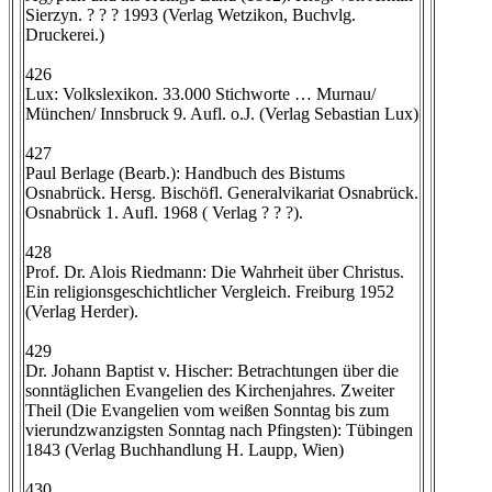
Sierzyn. ? ? ? 1993 (Verlag Wetzikon, Buchvlg.
Druckerei.)
426
Lux: Volkslexikon. 33.000 Stichworte … Murnau/
München/ Innsbruck 9. Aufl. o.J. (Verlag Sebastian Lux)
427
Paul Berlage (Bearb.): Handbuch des Bistums
Osnabrück. Hersg. Bischöfl. Generalvikariat Osnabrück.
Osnabrück 1. Aufl. 1968 ( Verlag ? ? ?).
428
Prof. Dr. Alois Riedmann: Die Wahrheit über Christus.
Ein religionsgeschichtlicher Vergleich. Freiburg 1952
(Verlag Herder).
429
Dr. Johann Baptist v. Hischer: Betrachtungen über die
sonntäglichen Evangelien des Kirchenjahres. Zweiter
Theil (Die Evangelien vom weißen Sonntag bis zum
vierundzwanzigsten Sonntag nach Pfingsten): Tübingen
1843 (Verlag Buchhandlung H. Laupp, Wien)
430