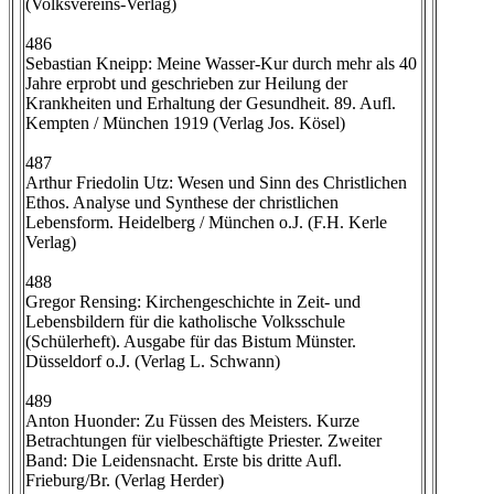
(Volksvereins-Verlag)
486
Sebastian Kneipp: Meine Wasser-Kur durch mehr als 40
Jahre erprobt und geschrieben zur Heilung der
Krankheiten und Erhaltung der Gesundheit. 89. Aufl.
Kempten / München 1919 (Verlag Jos. Kösel)
487
Arthur Friedolin Utz: Wesen und Sinn des Christlichen
Ethos. Analyse und Synthese der christlichen
Lebensform. Heidelberg / München o.J. (F.H. Kerle
Verlag)
488
Gregor Rensing: Kirchengeschichte in Zeit- und
Lebensbildern für die katholische Volksschule
(Schülerheft). Ausgabe für das Bistum Münster.
Düsseldorf o.J. (Verlag L. Schwann)
489
Anton Huonder: Zu Füssen des Meisters. Kurze
Betrachtungen für vielbeschäftigte Priester. Zweiter
Band: Die Leidensnacht. Erste bis dritte Aufl.
Frieburg/Br. (Verlag Herder)