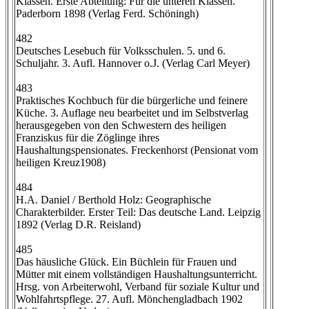
Klassen. Erste Abteilung: Für die unteren Klassen.
Paderborn 1898 (Verlag Ferd. Schöningh)
482
Deutsches Lesebuch für Volksschulen. 5. und 6.
Schuljahr. 3. Aufl. Hannover o.J. (Verlag Carl Meyer)
483
Praktisches Kochbuch für die bürgerliche und feinere
Küche. 3. Auflage neu bearbeitet und im Selbstverlag
herausgegeben von den Schwestern des heiligen
Franziskus für die Zöglinge ihres
Haushaltungspensionates. Freckenhorst (Pensionat vom
heiligen Kreuz1908)
484
H.A. Daniel / Berthold Holz: Geographische
Charakterbilder. Erster Teil: Das deutsche Land. Leipzig
1892 (Verlag D.R. Reisland)
485
Das häusliche Glück. Ein Büchlein für Frauen und
Mütter mit einem vollständigen Haushaltungsunterricht.
Hrsg. von Arbeiterwohl, Verband für soziale Kultur und
Wohlfahrtspflege. 27. Aufl. Mönchengladbach 1902