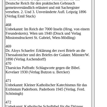
Deutsche Reich für den praktischen Gebrauch
gemeinverständlich erläutert und mit Sachregister
versehen. 2. Und 3. Unveränderte Aufl. Leipzig 1896
(Verlag Emil Stuck)
468
Unbekannt: Im Reich der 7000 Inseln (Hrsg. von einem
Freundeskreis). Wien um 1940 (Druck und Verlag
Missionsdruckerei St. Gabriel, Wien-Mödling)
469
Dr. Aloys Schaefer: Erklärung der zwei Briefe an die
Thessalonicher und des Briefes der Galater. Münster/W.
1890 (Verlag Aschendorff)
470
Tharsicius Paffrath: Schlagworte gegen die Bibel.
Kevelaer 1930 (Verlag Butzon u. Bercker)
471
Unbekannt: Kleiner Katholischer Katechismus für das
Erzbistum Paderborn. Paderborn 1945 [Verlag. Ferd.
Schöningh)
472
Unbekannt: Katholische Schulbibel für die Diözese