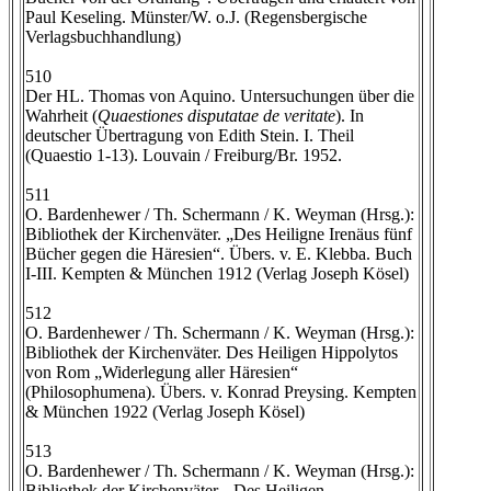
Paul Keseling. Münster/W. o.J. (Regensbergische
Verlagsbuchhandlung)
510
Der HL. Thomas von Aquino. Untersuchungen über die
Wahrheit (
Quaestiones disputatae de veritate
). In
deutscher Übertragung von Edith Stein. I. Theil
(Quaestio 1-13). Louvain / Freiburg/Br. 1952.
511
O. Bardenhewer / Th. Schermann / K. Weyman (Hrsg.):
Bibliothek der Kirchenväter. „Des Heiligne Irenäus fünf
Bücher gegen die Häresien“. Übers. v. E. Klebba. Buch
I-III. Kempten & München 1912 (Verlag Joseph Kösel)
512
O. Bardenhewer / Th. Schermann / K. Weyman (Hrsg.):
Bibliothek der Kirchenväter. Des Heiligen Hippolytos
von Rom „Widerlegung aller Häresien“
(Philosophumena). Übers. v. Konrad Preysing. Kempten
& München 1922 (Verlag Joseph Kösel)
513
O. Bardenhewer / Th. Schermann / K. Weyman (Hrsg.):
Bibliothek der Kirchenväter. „Des Heiligen