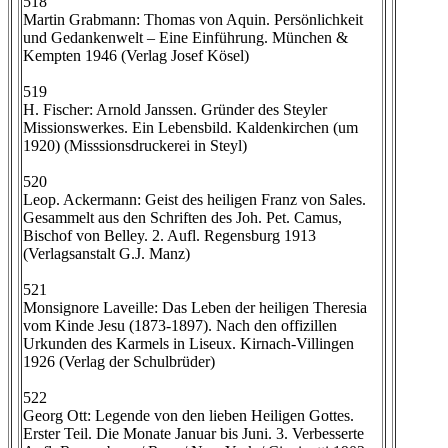
518
Martin Grabmann: Thomas von Aquin. Persönlichkeit
und Gedankenwelt – Eine Einführung. München &
Kempten 1946 (Verlag Josef Kösel)
519
H. Fischer: Arnold Janssen. Gründer des Steyler
Missionswerkes. Ein Lebensbild. Kaldenkirchen (um
1920) (Misssionsdruckerei in Steyl)
520
Leop. Ackermann: Geist des heiligen Franz von Sales.
Gesammelt aus den Schriften des Joh. Pet. Camus,
Bischof von Belley. 2. Aufl. Regensburg 1913
(Verlagsanstalt G.J. Manz)
521
Monsignore Laveille: Das Leben der heiligen Theresia
vom Kinde Jesu (1873-1897). Nach den offizillen
Urkunden des Karmels in Liseux. Kirnach-Villingen
1926 (Verlag der Schulbrüder)
522
Georg Ott: Legende von den lieben Heiligen Gottes.
Erster Teil. Die Monate Januar bis Juni. 3. Verbesserte