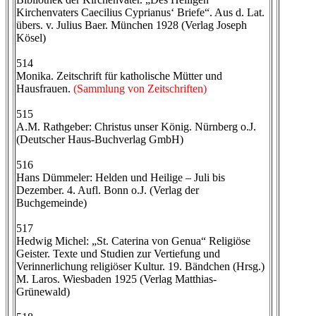
Kirchenvaters Caecilius Cyprianus‘ Briefe“. Aus d. Lat.
übers. v. Julius Baer. München 1928 (Verlag Joseph
Kösel)
514
Monika. Zeitschrift für katholische Mütter und
Hausfrauen.
(Sammlung von Zeitschriften)
515
A.M. Rathgeber: Christus unser König. Nürnberg o.J.
(Deutscher Haus-Buchverlag GmbH)
516
Hans Dümmeler: Helden und Heilige – Juli bis
Dezember. 4. Aufl. Bonn o.J. (Verlag der
Buchgemeinde)
517
Hedwig Michel: „St. Caterina von Genua“ Religiöse
Geister. Texte und Studien zur Vertiefung und
Verinnerlichung religiöser Kultur. 19. Bändchen (Hrsg.)
M. Laros. Wiesbaden 1925 (Verlag Matthias-
Grünewald)