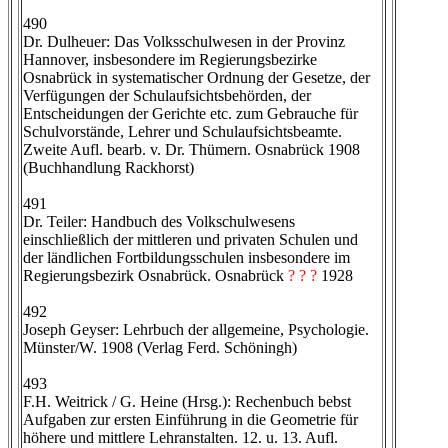
490
Dr. Dulheuer: Das Volksschulwesen in der Provinz
Hannover, insbesondere im Regierungsbezirke
Osnabrück in systematischer Ordnung der Gesetze, der
Verfügungen der Schulaufsichtsbehörden, der
Entscheidungen der Gerichte etc. zum Gebrauche für
Schulvorstände, Lehrer und Schulaufsichtsbeamte.
Zweite Aufl. bearb. v. Dr. Thümern. Osnabrück 1908
(Buchhandlung Rackhorst)
491
Dr. Teiler: Handbuch des Volkschulwesens
einschließlich der mittleren und privaten Schulen und
der ländlichen Fortbildungsschulen insbesondere im
Regierungsbezirk Osnabrück. Osnabrück
? ? ?
1928
492
Joseph Geyser: Lehrbuch der allgemeine, Psychologie.
Münster/W. 1908 (Verlag Ferd. Schöningh)
493
F.H. Weitrick / G. Heine (Hrsg.): Rechenbuch bebst
Aufgaben zur ersten Einführung in die Geometrie für
höhere und mittlere Lehranstalten. 12. u. 13. Aufl.