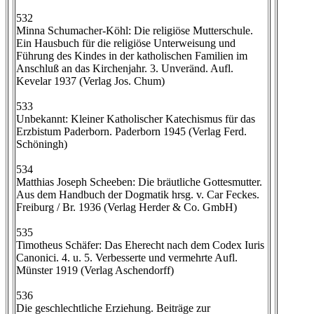
532
Minna Schumacher-Köhl: Die religiöse Mutterschule.
Ein Hausbuch für die religiöse Unterweisung und
Führung des Kindes in der katholischen Familien im
Anschluß an das Kirchenjahr. 3. Unveränd. Aufl.
Kevelar 1937 (Verlag Jos. Chum)
533
Unbekannt: Kleiner Katholischer Katechismus für das
Erzbistum Paderborn. Paderborn 1945 (Verlag Ferd.
Schöningh)
534
Matthias Joseph Scheeben: Die bräutliche Gottesmutter.
Aus dem Handbuch der Dogmatik hrsg. v. Car Feckes.
Freiburg / Br. 1936 (Verlag Herder & Co. GmbH)
535
Timotheus Schäfer: Das Eherecht nach dem Codex Iuris
Canonici. 4. u. 5. Verbesserte und vermehrte Aufl.
Münster 1919 (Verlag Aschendorff)
536
Die geschlechtliche Erziehung. Beiträge zur