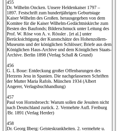
455
Dr. Wilhelm Oncken. Unsere Heldenkaiser 1797 –
1897. Festschrift zum hundertjährigen Geburtstage
Kaiser Wilhelm des Großen. herausgegeben von dem
Komitee für die Kaiser Wilhelm-Gedächtniskirche zum
Besten des Baufonds; Bilderschmuck unter Leitung des
Prof. W. Röse von A. v. Rössler . [et al.] unter
Berücksichtigung der Kunstschätze des Hohenzollern-
Museums und der königlichen Schlösser; Briefe aus dem
Königlichen Haus-Archive und dem Königlichen Staats-
Archive. Berlin 1898 (Verlag Schall & Grund)
456
G. L Boue: Entdeckung großer Offenbarungen des
Herzens Jesu in Spanien. Die nachgelassenen Schriften
der Mutter Maria Rafols. München 1934 (Albert
Angerer, Verlagsbuchhandlung)
457
Paul von Hornsbroech: Warum sollen die Jesuiten nicht
nach Deutschland zurück. 2. Vermehrte Aufl. Freiburg
/Br. 1891 (Verlag Herder)
458
Dr. Georg Ilberg: Geisteskrankheiten. 2. vermehrte u.