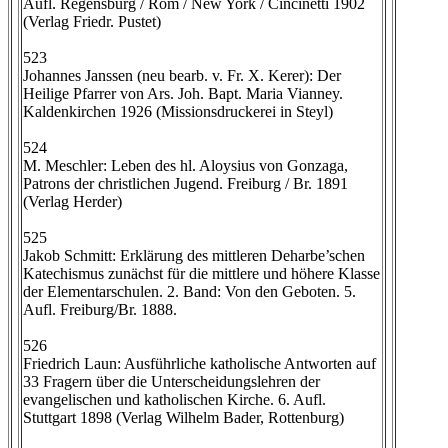
Aufl. Regensburg / Rom / New York / Cincinetti 1902
(Verlag Friedr. Pustet)
523
Johannes Janssen (neu bearb. v. Fr. X. Kerer): Der
Heilige Pfarrer von Ars. Joh. Bapt. Maria Vianney.
Kaldenkirchen 1926 (Missionsdruckerei in Steyl)
524
M. Meschler: Leben des hl. Aloysius von Gonzaga,
Patrons der christlichen Jugend. Freiburg / Br. 1891
(Verlag Herder)
525
Jakob Schmitt: Erklärung des mittleren Deharbe’schen
Katechismus zunächst für die mittlere und höhere Klasse
der Elementarschulen. 2. Band: Von den Geboten. 5.
Aufl. Freiburg/Br. 1888.
526
Friedrich Laun: Ausführliche katholische Antworten auf
33 Fragern über die Unterscheidungslehren der
evangelischen und katholischen Kirche. 6. Aufl.
Stuttgart 1898 (Verlag Wilhelm Bader, Rottenburg)