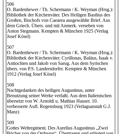
506
O. Bardenhewer / Th. Schermann / K. Weyman (Hrsg.):
Bibliothek der Kirchenväter. Des Heiligen Basilius des
Großen, Bischofs von Caearea ausgewählte Brief. Aus
dem Griech. Übers. und mit Anmerk. versehen von
Anton Stegmann. Kempten & München 1925 (Verlag
Josef Kösel)
507
O. Bardenhewer / Th. Schermann / K. Weyman (Hrsg.):
Bibliothek der Kirchenväter. Cyrillonas, Baläus, Isaak v.
Antiochien und Jakob von Sarug. Aus dem Syrischen
übers. von P.S. Landersdorfer. Kempten & München
1912 (Verlag Josef Kösel)
508
Nachtgedanken des heiligen Augustinus, unter
Benutzung seiner Werke verfaßt. Aus dem Italienischen
übersetzt von W. Arnoldi u. Mathias Hauser. 10.
verbesserte Aufl. Regensburg 1923 (Verlagsanstalt G.J.
Manz)
509
Gottes Weltregiment. Des Aurelius Augustinus „Zwei
Bücher von der Ordnung“. Übertragen und erläutert von