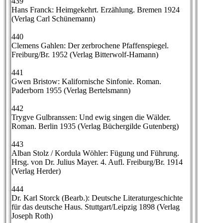
439
Hans Franck: Heimgekehrt. Erzählung. Bremen 1924
(Verlag Carl Schünemann)
440
Clemens Gahlen: Der zerbrochene Pfaffenspiegel.
Freiburg/Br. 1952 (Verlag Bitterwolf-Hamann)
441
Gwen Bristow: Kalifornische Sinfonie. Roman.
Paderborn 1955 (Verlag Bertelsmann)
442
Trygve Gulbranssen: Und ewig singen die Wälder.
Roman. Berlin 1935 (Verlag Büchergilde Gutenberg)
443
Alban Stolz / Kordula Wöhler: Fügung und Führung.
Hrsg. von Dr. Julius Mayer. 4. Aufl. Freiburg/Br. 1914
(Verlag Herder)
444
Dr. Karl Storck (Bearb.): Deutsche Literaturgeschichte
für das deutsche Haus. Stuttgart/Leipzig 1898 (Verlag
Joseph Roth)