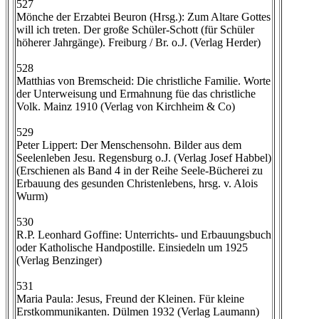
527
Mönche der Erzabtei Beuron (Hrsg.): Zum Altare Gottes
will ich treten. Der große Schüler-Schott (für Schüler
höherer Jahrgänge). Freiburg / Br. o.J. (Verlag Herder)
528
Matthias von Bremscheid: Die christliche Familie. Worte
der Unterweisung und Ermahnung füe das christliche
Volk. Mainz 1910 (Verlag von Kirchheim & Co)
529
Peter Lippert: Der Menschensohn. Bilder aus dem
Seelenleben Jesu. Regensburg o.J. (Verlag Josef Habbel)
(Erschienen als Band 4 in der Reihe Seele-Bücherei zu
Erbauung des gesunden Christenlebens, hrsg. v. Alois
Wurm)
530
R.P. Leonhard Goffine: Unterrichts- und Erbauungsbuch
oder Katholische Handpostille. Einsiedeln um 1925
(Verlag Benzinger)
531
Maria Paula: Jesus, Freund der Kleinen. Für kleine
Erstkommunikanten. Dülmen 1932 (Verlag Laumann)