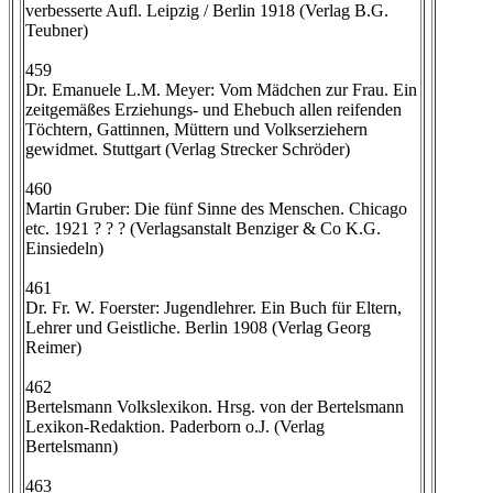
verbesserte Aufl. Leipzig / Berlin 1918 (Verlag B.G.
Teubner)
459
Dr. Emanuele L.M. Meyer: Vom Mädchen zur Frau. Ein
zeitgemäßes Erziehungs- und Ehebuch allen reifenden
Töchtern, Gattinnen, Müttern und Volkserziehern
gewidmet. Stuttgart (Verlag Strecker Schröder)
460
Martin Gruber: Die fünf Sinne des Menschen. Chicago
etc. 1921 ? ? ? (Verlagsanstalt Benziger & Co K.G.
Einsiedeln)
461
Dr. Fr. W. Foerster: Jugendlehrer. Ein Buch für Eltern,
Lehrer und Geistliche. Berlin 1908 (Verlag Georg
Reimer)
462
Bertelsmann Volkslexikon. Hrsg. von der Bertelsmann
Lexikon-Redaktion. Paderborn o.J. (Verlag
Bertelsmann)
463