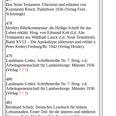
Das Neue Testament. Übersetzt und erläutert von
Konstantin Rösch. Paderborn 1936 (Verlag Ferd.
Schöningh)
478
Herders Bibelkommentar: die Heilige Schrift für das
Leben erklärt. Hrsg. von Edmund Kalt (f.d. Alte
Testament) uns Willibald Lauck (f.d. Neue Testament).
Band XVI/2 – Die Apokalypse (übersetzt und erklärt v.
Peter Ketter) Freiburg/Br. 1942 (Verlag Herder).
479
Landmann Gottes. Schriftenreihe Nr. 7. Hrsg. v.d.
Arbeitsgemeinschaft für Landseelsorge. Münster 1936
(Verlag
? ? ?
)
480
Landmann Gottes. Schriftenreihe Nr. 7. Hrsg. v.d.
Arbeitsgemeinschaft für Landseelsorge. Münster 1936
(Verlag
? ? ?
)
481
Bernhard Schulz: Deutsches Lesebuch für höhere
Lehranstalten. Erster Teil: für die unteren und mittleren