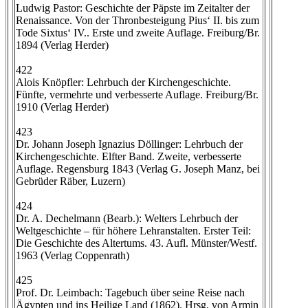
Ludwig Pastor: Geschichte der Päpste im Zeitalter der
Renaissance. Von der Thronbesteigung Pius‘ II. bis zum
Tode Sixtus‘ IV.. Erste und zweite Auflage. Freiburg/Br.
1894 (Verlag Herder)
422
Alois Knöpfler: Lehrbuch der Kirchengeschichte.
Fünfte, vermehrte und verbesserte Auflage. Freiburg/Br.
1910 (Verlag Herder)
423
Dr. Johann Joseph Ignazius Döllinger: Lehrbuch der
Kirchengeschichte. Elfter Band. Zweite, verbesserte
Auflage. Regensburg 1843 (Verlag G. Joseph Manz, bei
Gebrüder Räber, Luzern)
424
Dr. A. Dechelmann (Bearb.): Welters Lehrbuch der
Weltgeschichte – für höhere Lehranstalten. Erster Teil:
Die Geschichte des Altertums. 43. Aufl. Münster/Westf.
1963 (Verlag Coppenrath)
425
Prof. Dr. Leimbach: Tagebuch über seine Reise nach
Ägypten und ins Heilige Land (1862). Hrsg. von Armin