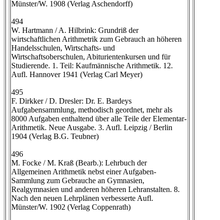
Münster/W. 1908 (Verlag Aschendorff)
494
W. Hartmann / A. Hilbrink: Grundriß der
wirtschaftlichen Arithmetrik zum Gebrauch an höheren
Handelsschulen, Wirtschafts- und
Wirtschaftsoberschulen, Abiturientenkursen und für
Studierende. 1. Teil: Kaufmännische Arithmetik. 12.
Aufl. Hannover 1941 (Verlag Carl Meyer)
495
F. Dirkker / D. Dresler: Dr. E. Bardeys
Aufgabensammlung, methodisch geordnet, mehr als
8000 Aufgaben enthaltend über alle Teile der Elementar-
Arithmetik. Neue Ausgabe. 3. Aufl. Leipzig / Berlin
1904 (Verlag B.G. Teubner)
496
M. Focke / M. Kraß (Bearb.): Lehrbuch der
Allgemeinen Arithmetik nebst einer Aufgaben-
Sammlung zum Gebrauche an Gymnasien,
Realgymnasien und anderen höheren Lehranstalten. 8.
Nach den neuen Lehrplänen verbesserte Aufl.
Münster/W. 1902 (Verlag Coppenrath)