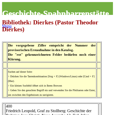
Geschichte-Spahnharrenstätte
Bibliothek: Dierkes (Pastor Theodor
Menu
Dierkes)
Die vorgegebene Ziffer entspricht der Nummer der
provisorischen Erstaufnahme in den Katalog.
Die "rot" gekennzeichneten Felder bedürfen noch einer
Klärung.
Suchen auf dieser Seite:
> Drücken Sie die Tastenkombination [Strg + F] (Windows/Linux) oder [Cmd + F]
(Mac).
> Ein kleines Suchfeld öffnet sich in Ihrem Browser.
> Geben Sie den gesuchten Begriff ein und verwenden Sie die Pfeiltasten oder Enter,
um zwischen den Ergebnissen zu navigieren.
400
Friedrich Leopold, Graf zu Stollberg: Geschichte der