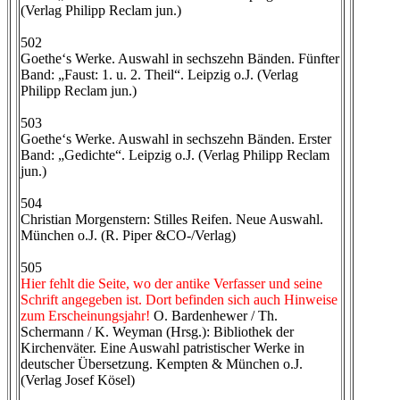
(Verlag Philipp Reclam jun.)
502
Goethe‘s Werke. Auswahl in sechszehn Bänden. Fünfter
Band: „Faust: 1. u. 2. Theil“. Leipzig o.J. (Verlag
Philipp Reclam jun.)
503
Goethe‘s Werke. Auswahl in sechszehn Bänden. Erster
Band: „Gedichte“. Leipzig o.J. (Verlag Philipp Reclam
jun.)
504
Christian Morgenstern: Stilles Reifen. Neue Auswahl.
München o.J. (R. Piper &CO-/Verlag)
505
Hier fehlt die Seite, wo der antike Verfasser und seine
Schrift angegeben ist. Dort befinden sich auch Hinweise
zum Erscheinungsjahr!
O. Bardenhewer / Th.
Schermann / K. Weyman (Hrsg.): Bibliothek der
Kirchenväter. Eine Auswahl patristischer Werke in
deutscher Übersetzung. Kempten & München o.J.
(Verlag Josef Kösel)