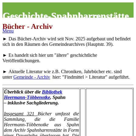
Geschichte-Spahnharrenstätte
Bücher - Archiv
Menu
► Das Bücher-Archiv wird seit Nov. 2025 aufgebaut und befindet
sich in den Räumen des Gemeindearchives (Hauptstr. 39).
► Es handelt sich hier um "ältere" geschichtliche
Veröffentlichungen.
► Aktuelle Literatur wie z.B. Chroniken, Jahrbücher etc. sind
unter
Gemeinde - Archiv
hier: "Findmittel > Literatur" aufgeführt.
Überblick über die
Bibliothek
Heermann-Többenotke
, Spahn
– inklusive Sachgliederung.
Insgesamt 321
Bücher umfasst die
Sammlung, die die Familie
Heermann-Többenotke aus Spahn
dem Archiv Spahnharrenstätte in Form
einer Dauerleihe überlassen hat. Die