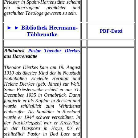
Priester in Spahn-Harrenstätte scheint
ein überragend gebildeter und
geschulter Theologe gewesen zu sein.
► ► Bibliothek Heermann-
PDF-Datei
Többenotke
Bibliothek
Pastor Theodor Dierkes
aus Harrenstätte
Theodor Dierkes kam am 19. August
1910 als ältestes Kind der in Neustadt
wohnhaften Eheleute Herman und
Helene Dierkes (geb. Jänen) zur Welt.
Seine Priesterweihe erhielt er am 31.
Dezember 1935 in Osnabrück. Dann
fungierte er als Kaplan in Beesten und
wurde schließlich zum Wehrdienst
einberufen. Als Sanitäter in Russland
wurde er 1944 schwer verschüttet. In
der Nachkriegszeit war er Kreisvikar
in der Diaspora in Hoya, bis er
schließlich Pastor in Bad Laer und