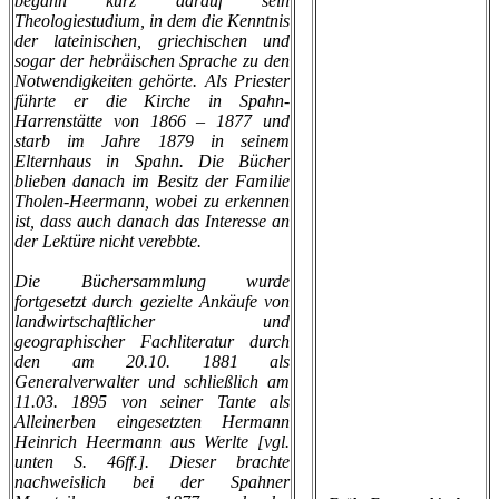
begann kurz darauf sein
Theologiestudium, in dem die Kenntnis
der lateinischen, griechischen und
sogar der hebräischen Sprache zu den
Notwendigkeiten gehörte. Als Priester
führte er die Kirche in Spahn-
Harrenstätte von 1866 – 1877 und
starb im Jahre 1879 in seinem
Elternhaus in Spahn. Die Bücher
blieben danach im Besitz der Familie
Tholen-Heermann, wobei zu erkennen
ist, dass auch danach das Interesse an
der Lektüre nicht verebbte.
Die Büchersammlung wurde
fortgesetzt durch gezielte Ankäufe von
landwirtschaftlicher und
geographischer Fachliteratur durch
den am 20.10. 1881 als
Generalverwalter und schließlich am
11.03. 1895 von seiner Tante als
Alleinerben eingesetzten Hermann
Heinrich Heermann aus Werlte [vgl.
unten S. 46ff.]. Dieser brachte
nachweislich bei der Spahner