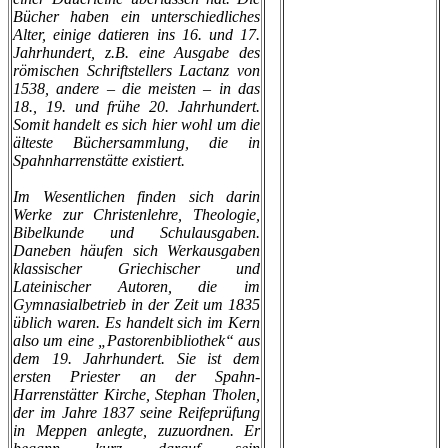
Bücher haben ein unterschiedliches
Alter, einige datieren ins 16. und 17.
Jahrhundert, z.B. eine Ausgabe des
römischen Schriftstellers Lactanz von
1538, andere – die meisten – in das
18., 19. und frühe 20. Jahrhundert.
Somit handelt es sich hier wohl um die
älteste Büchersammlung, die in
Spahnharrenstätte existiert.
Im Wesentlichen finden sich darin
Werke zur Christenlehre, Theologie,
Bibelkunde und Schulausgaben.
Daneben häufen sich Werkausgaben
klassischer Griechischer und
Lateinischer Autoren, die im
Gymnasialbetrieb in der Zeit um 1835
üblich waren. Es handelt sich im Kern
also um eine „Pastorenbibliothek“ aus
dem 19. Jahrhundert. Sie ist dem
ersten Priester an der Spahn-
Harrenstätter Kirche, Stephan Tholen,
der im Jahre 1837 seine Reifeprüfung
in Meppen anlegte, zuzuordnen. Er