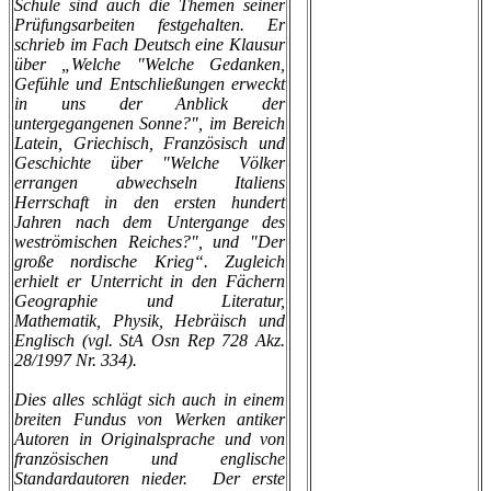
Schule sind auch die Themen seiner
Prüfungsarbeiten festgehalten. Er
schrieb im Fach Deutsch eine Klausur
über „Welche "Welche Gedanken,
Gefühle und Entschließungen erweckt
in uns der Anblick der
untergegangenen Sonne?", im Bereich
Latein, Griechisch, Französisch und
Geschichte über "Welche Völker
errangen abwechseln Italiens
Herrschaft in den ersten hundert
Jahren nach dem Untergange des
weströmischen Reiches?", und "Der
große nordische Krieg“. Zugleich
erhielt er Unterricht in den Fächern
Geographie und Literatur,
Mathematik, Physik, Hebräisch und
Englisch (vgl. StA Osn Rep 728 Akz.
28/1997 Nr. 334).
Dies alles schlägt sich auch in einem
breiten Fundus von Werken antiker
Autoren in Originalsprache und von
französischen und englische
Standardautoren nieder. Der erste