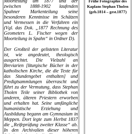
Moorteilung um 1877 und der
Frühe Fotographie des
zwischen 1888-1902 laufenden
Kaplans Stephan Tholen
Spahner Markenteilung seine
(geb.1814 – gest.1877)
besonderen Kenntnisse im Schätzen
und Vermessen in die Verfahren ein
(Vgl. das Dok. „1877 Rechnung des
Geometers L. Fischer wegen der
Moorteilung in Spahn“ in Ordner D).
Der Großteil der gelisteten Literatur
ist, wie angedeutet, theologisch
ausgerichtet. Die Vielzahl an
Breviarien [liturgische Bücher in der
katholischen Kirche, die die Texte für
das Stundengebet enthalten] und
Predigtsammlungen überrascht und
führt zu der Vermutung, dass Stephan
Tholen Teile seiner Bibliothek von
anderen, älteren Priestern erworben
und erhalten hat. Seine umfängliche
humanistische Erziehung und
Ausbildung begann am Gymnasium in
Meppen. Dort legte zum Herbst 1837
die „Reifeprüfung zweiter Klasse“ ab.
In den Archivalien dieser höheren